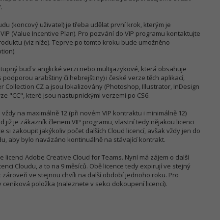
.
u (koncový uživatel) je třeba udělat první krok, kterým je
VIP (Value Incentive Plan). Pro pozvání do VIP programu kontaktujte
duktu (viz níže). Teprve po tomto kroku bude umožněno
tion).
stupný buď v anglické verzi nebo multijazykové, která obsahuje
s podporou arabštiny či hebrejštiny) i české verze těch aplikací,
 Collection CZ a jsou lokalizovány (Photoshop, Illustrator, InDesign
rze "CC", které jsou nastupnickými verzemi po CS6.
vždy na maximálně 12 (při novém VIP kontraktu i minimálně 12)
d již je zákazník členem VIP programu, vlastní tedy nějakou licenci
si zakoupit jakýkoliv počet dalších Cloud licencí, avšak vždy jen do
u, aby bylo navázáno kontinuálně na stávající kontrakt.
íce licenci Adobe Creative Cloud for Teams. Nyní má zájem o další
cenci Cloudu, a to na 9 měsíců. Obě licence tedy expirují ve stejný
 zároveň ve stejnou chvíli na další období jednoho roku. Pro
 ceníková položka (naleznete v sekci dokoupení licencí).