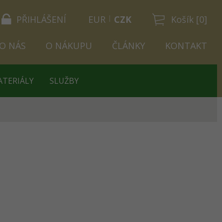
PŘIHLÁŠENÍ
EUR
CZK
Košík [0]
O NÁS
O NÁKUPU
ČLÁNKY
KONTAKT
ATERIÁLY
SLUŽBY