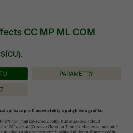
Effects CC MP ML COM
ĚSÍCŮ).
KTU
PARAMETRY
AZ
erzí aplikace pro filmové efekty a pohyblivou grafiku
.
"). Nyní mají zákazníci 2 volby, buď si zakoupit Cloud
folio "CC" aplikací (Creative Cloud for Teams) nebo jen samostatné
nákupu dvou a více samostatných aplikací již doporučujeme zvážit