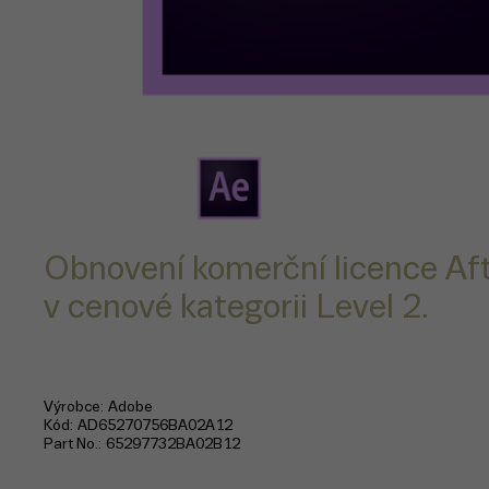
Obnovení komerční licence Af
v cenové kategorii Level 2.
Výrobce
Adobe
Kód
AD65270756BA02A12
Part No.
65297732BA02B12