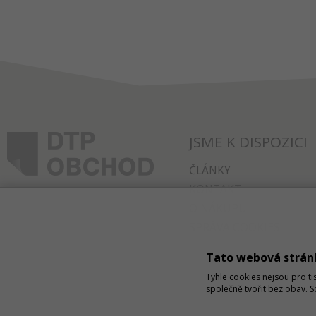
JSME K DISPOZICI
ČLÁNKY
KONTAKT
O NÁKUPU
SPRÁVA COOKIES
Tato webová strán
Tyhle cookies nejsou pro ti
společně tvořit bez obav. 