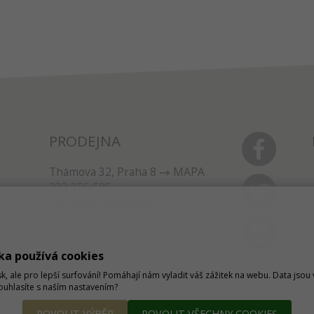
PRODEJNA
Thámova 32, Praha 8
MAPA
233 355 585
obchod@dtpobchod.cz
ka používá cookies
sk, ale pro lepší surfování! Pomáhají nám vyladit váš zážitek na webu. Data jso
Souhlasíte s naším nastavením?
POVOLIT VÝBĚR
POVOLIT VŠECHNY COOKIES