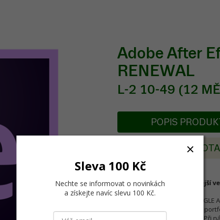
Adobe After 
RENEWAL
L-2 10-49 (12 M
POPIS PRODU
POSLAT DOT
Sleva 100 Kč
After Effects CC je nejnovější v
Nechte se informovat o novinkách
a získejte navíc slevu 100 Kč
.
SAMOSTATNÉ APLIKACE ("SINGLE APPS
(předplatné) na 1 rok na celé port
aplikace za výhodnější cenu. Při 