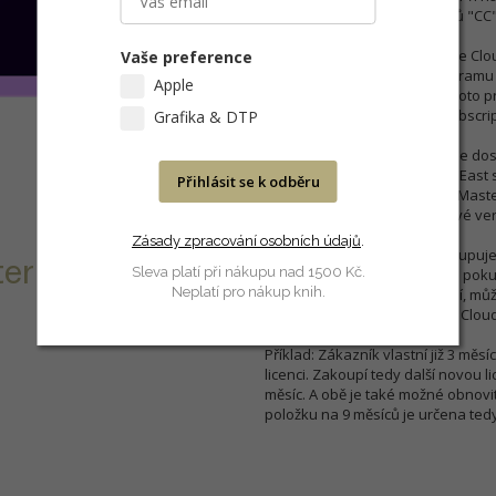
nákup celé kolekce programů "CC"
Pro objednání Adobe Creative Cloud
Vaše preference
registrace do licenčního programu 
Apple
produktového manažera tohoto pro
objednávat Cloud licence (subscrip
Grafika & DTP
Adobe Creative Cloud ("CC") je do
mimo další jazyky (vč. Middle East 
Přihlásit se k odběru
které jsou běžně např. v CS6 Master
atd.). Nyní nově obsahuje nové ve
Zásady zpracování osobních údajů
.
Adobe Creative Cloud se zakupuje 
ter Effects CC
Sleva platí při nákupu nad 1500 Kč.
kalendářních měsíců s tím, že poku
Neplatí pro nákup knih.
Cloudu z předchozího období, může 
konce výročí původní licence Cloud
Příklad: Zákazník vlastní již 3 měs
licenci. Zakoupí tedy další novou li
měsíc. A obě je také možné obnovit
položku na 9 měsíců je určena tedy