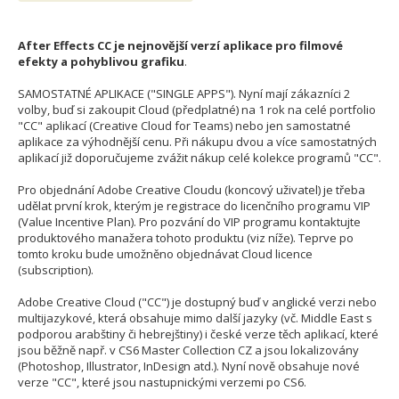
After Effects CC je nejnovější verzí aplikace pro filmové
efekty a pohyblivou grafiku
.
SAMOSTATNÉ APLIKACE ("SINGLE APPS"). Nyní mají zákazníci 2
volby, buď si zakoupit Cloud (předplatné) na 1 rok na celé portfolio
"CC" aplikací (Creative Cloud for Teams) nebo jen samostatné
aplikace za výhodnější cenu. Při nákupu dvou a více samostatných
aplikací již doporučujeme zvážit nákup celé kolekce programů "CC".
Pro objednání Adobe Creative Cloudu (koncový uživatel) je třeba
udělat první krok, kterým je registrace do licenčního programu VIP
(Value Incentive Plan). Pro pozvání do VIP programu kontaktujte
produktového manažera tohoto produktu (viz níže). Teprve po
tomto kroku bude umožněno objednávat Cloud licence
(subscription).
Adobe Creative Cloud ("CC") je dostupný buď v anglické verzi nebo
multijazykové, která obsahuje mimo další jazyky (vč. Middle East s
podporou arabštiny či hebrejštiny) i české verze těch aplikací, které
jsou běžně např. v CS6 Master Collection CZ a jsou lokalizovány
(Photoshop, Illustrator, InDesign atd.). Nyní nově obsahuje nové
verze "CC", které jsou nastupnickými verzemi po CS6.