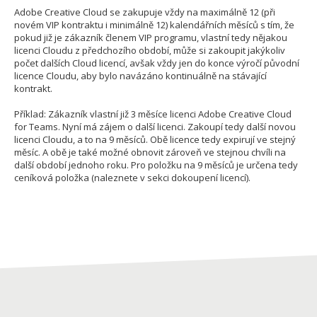
Adobe Creative Cloud se zakupuje vždy na maximálně 12 (při
novém VIP kontraktu i minimálně 12) kalendářních měsíců s tím, že
pokud již je zákazník členem VIP programu, vlastní tedy nějakou
licenci Cloudu z předchozího období, může si zakoupit jakýkoliv
počet dalších Cloud licencí, avšak vždy jen do konce výročí původní
licence Cloudu, aby bylo navázáno kontinuálně na stávající
kontrakt.
Příklad: Zákazník vlastní již 3 měsíce licenci Adobe Creative Cloud
for Teams. Nyní má zájem o další licenci. Zakoupí tedy další novou
licenci Cloudu, a to na 9 měsíců. Obě licence tedy expirují ve stejný
měsíc. A obě je také možné obnovit zároveň ve stejnou chvíli na
další období jednoho roku. Pro položku na 9 měsíců je určena tedy
ceníková položka (naleznete v sekci dokoupení licencí).