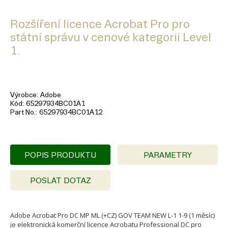
Rozšíření licence Acrobat Pro pro
státní správu v cenové kategorii Level
1.
Výrobce
Adobe
Kód
65297934BC01A1
Part No.
65297934BC01A12
POPIS PRODUKTU
PARAMETRY
POSLAT DOTAZ
Adobe Acrobat Pro DC MP ML (+CZ) GOV TEAM NEW L-1 1-9 (1 měsíc)
je elektronická komerční licence Acrobatu Professional DC pro