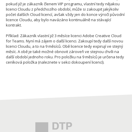
pokud již je zákazník členem VIP programu, vlastní tedy nějakou
licenci Cloudu z předchozího období, může si zakoupit jakýkoliv
počet dalších Cloud licencí, avšak vždy jen do konce výročí původní
licence Cloudu, aby bylo navázáno kontinuálně na stávající
kontrakt.
Příklad: Zákazník vlastní již 3 měsíce licenci Adobe Creative Cloud
for Teams. Nyní má zájem o další licenci. Zakoupí tedy další novou
licenci Cloudu, a to na 9 měsíců. Obě licence tedy expirují ve stejný
měsíc. A obě je také možné obnovit zároveň ve stejnou chvíli na
další období jednoho roku. Pro položku na 9 měsíců je určena tedy
ceníková položka (naleznete v sekci dokoupení licencí).