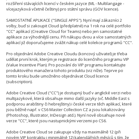
rozšíření stávajících licencí v českém jazyce (ML - Multilangage -
vícejazyková včetně češtiny) pro státní správu (GOV licence).
SAMOSTATNÉ APLIKACE ("SINGLE APPS"). Nyní mají zákazníci 2
volby, buď si zakoupit Cloud (předplatné) na 1 rok na celé portfolio
"CC" aplikací (Creative Cloud for Teams) nebo jen samostatné
aplikace za výhodnější cenu. Při nákupu dvou a více samostatných
aplikací již doporučujeme zvážit nákup celé kolekce programů "CC".
Pro objednání Adobe Creative Cloudu (koncový uživatel) je třeba
udělat první krok, kterým je registrace do licenčního programu VIP
(Value Incentive Plan). Pro pozvání do VIP programu kontaktujte
produktového manažera tohoto produktu (viz níže). Teprve po
tomto kroku bude umožněno objednávat Cloud licence
(subscription).
Adobe Creative Cloud ("CC") je dostupný buď v anglické verzi nebo
multijazykové, která obsahuje mimo další jazyky (vč. Middle East s
podporou arabštiny či hebrejštiny) i české verze těch aplikací, které
jsou běžně např. v CS6 Master Collection CZ a jsou lokalizovány
(Photoshop, Illustrator, InDesign atd.). Nyní nově obsahuje nové
verze "CC", které jsou nastupnickými verzemi po CS6.
Adobe Creative Cloud se zakupuje vždy na maximálně 12 (při
novém VIP kontraktu i minimálně 12) kalendářních měsíců s tím, že