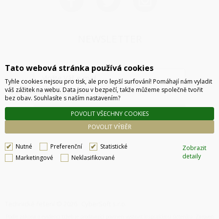
NEWSLETTER
Tato webová stránka používá cookies
Tyhle cookies nejsou pro tisk, ale pro lepší surfování! Pomáhají nám vyladit
váš zážitek na webu. Data jsou v bezpečí, takže můžeme společně tvořit
bez obav. Souhlasíte s naším nastavením?
POVOLIT VŠECHNY COOKIES
ODESLAT
POVOLIT VÝBĚR
Nutné
Preferenční
Statistické
Zobrazit
detaily
Marketingové
Neklasifikované
Technické řešení © 2026
CyberSoft s.r.o.
Podle zákona o evidenci tržeb je prodávající povinen vystavit kupujícímu účtenku. Zároveň