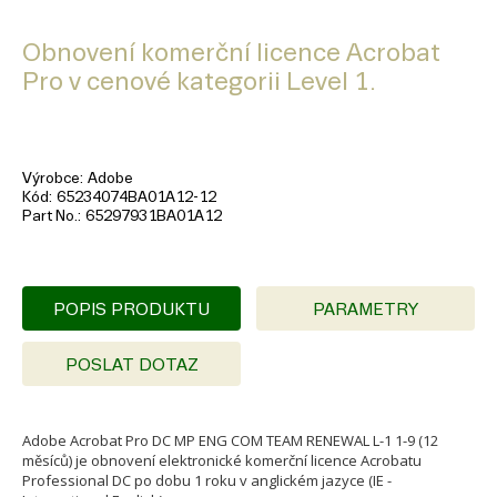
Obnovení komerční licence Acrobat
Pro v cenové kategorii Level 1.
Výrobce
Adobe
Kód
65234074BA01A12-12
Part No.
65297931BA01A12
POPIS PRODUKTU
PARAMETRY
POSLAT DOTAZ
Adobe Acrobat Pro DC MP ENG COM TEAM RENEWAL L-1 1-9 (12
měsíců) je obnovení elektronické komerční licence Acrobatu
Professional DC po dobu 1 roku v anglickém jazyce (IE -