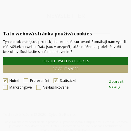
NEWSLETTER
Tato webová stránka používá cookies
Tyhle cookies nejsou pro tisk, ale pro lepší surfování! Pomáhají nám vyladit
váš zážitek na webu. Data jsou v bezpečí, takže můžeme společně tvořit
bez obav. Souhlasíte s naším nastavením?
ODESLAT
POVOLIT VŠECHNY COOKIES
POVOLIT VÝBĚR
Nutné
Preferenční
Statistické
Zobrazit
detaily
Marketingové
Neklasifikované
Technické řešení © 2026
CyberSoft s.r.o.
Podle zákona o evidenci tržeb je prodávající povinen vystavit kupujícímu účtenku. Zároveň
je povinen zaevidovat přijatou tržbu u správce daně online, v případě technického
výpadku pak nejpozději do 48 hodin.