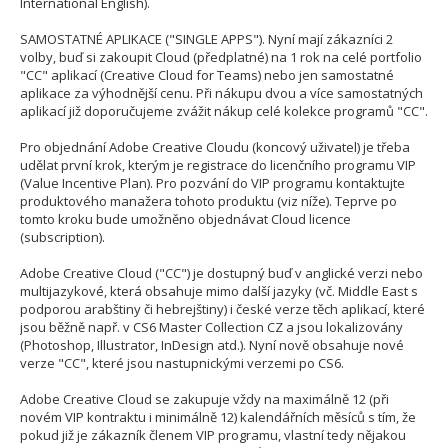
International English).
SAMOSTATNÉ APLIKACE ("SINGLE APPS"). Nyní mají zákazníci 2
volby, buď si zakoupit Cloud (předplatné) na 1 rok na celé portfolio
"CC" aplikací (Creative Cloud for Teams) nebo jen samostatné
aplikace za výhodnější cenu. Při nákupu dvou a více samostatných
aplikací již doporučujeme zvážit nákup celé kolekce programů "CC".
Pro objednání Adobe Creative Cloudu (koncový uživatel) je třeba
udělat první krok, kterým je registrace do licenčního programu VIP
(Value Incentive Plan). Pro pozvání do VIP programu kontaktujte
produktového manažera tohoto produktu (viz níže). Teprve po
tomto kroku bude umožněno objednávat Cloud licence
(subscription).
Adobe Creative Cloud ("CC") je dostupný buď v anglické verzi nebo
multijazykové, která obsahuje mimo další jazyky (vč. Middle East s
podporou arabštiny či hebrejštiny) i české verze těch aplikací, které
jsou běžně např. v CS6 Master Collection CZ a jsou lokalizovány
(Photoshop, Illustrator, InDesign atd.). Nyní nově obsahuje nové
verze "CC", které jsou nastupnickými verzemi po CS6.
Adobe Creative Cloud se zakupuje vždy na maximálně 12 (při
novém VIP kontraktu i minimálně 12) kalendářních měsíců s tím, že
pokud již je zákazník členem VIP programu, vlastní tedy nějakou