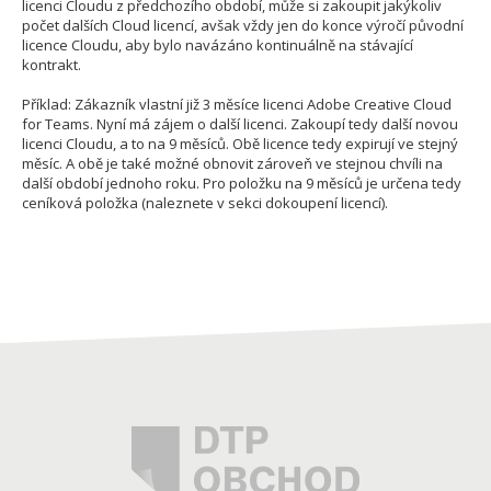
licenci Cloudu z předchozího období, může si zakoupit jakýkoliv
počet dalších Cloud licencí, avšak vždy jen do konce výročí původní
licence Cloudu, aby bylo navázáno kontinuálně na stávající
kontrakt.
Příklad: Zákazník vlastní již 3 měsíce licenci Adobe Creative Cloud
for Teams. Nyní má zájem o další licenci. Zakoupí tedy další novou
licenci Cloudu, a to na 9 měsíců. Obě licence tedy expirují ve stejný
měsíc. A obě je také možné obnovit zároveň ve stejnou chvíli na
další období jednoho roku. Pro položku na 9 měsíců je určena tedy
ceníková položka (naleznete v sekci dokoupení licencí).