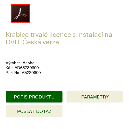
Krabice trvalé licence s instalací na
DVD. Česká verze.
Výrobce
Adobe
Kód
AD65280600
Part No.
65280600
POPIS PRODUKTU
PARAMETRY
POSLAT DOTAZ