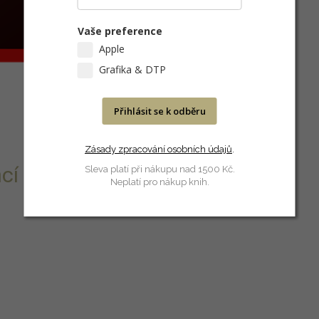
Vaše preference
Apple
Grafika & DTP
Přihlásit se k odběru
Zásady zpracování osobních údajů
.
lací na DVD.
Sleva platí při nákupu nad 1500 Kč.
Neplatí pro nákup knih.