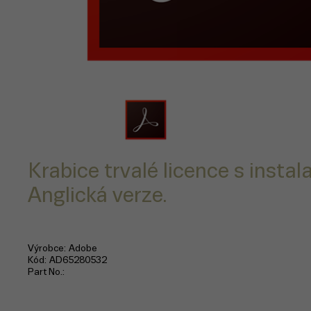
Krabice trvalé licence s insta
Anglická verze.
Výrobce
Adobe
Kód
AD65280532
Part No.