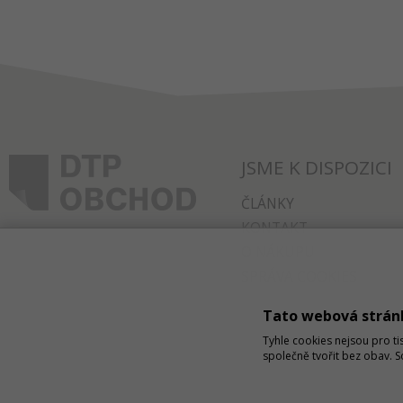
JSME K DISPOZICI
ČLÁNKY
KONTAKT
O NÁKUPU
SPRÁVA COOKIES
Tato webová strán
Tyhle cookies nejsou pro ti
společně tvořit bez obav. 