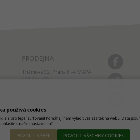
PRODEJNA
Thámova 32, Praha 8
MAPA
233 355 585
obchod@dtpobchod.cz
ka používá cookies
sk, ale pro lepší surfování! Pomáhají nám vyladit váš zážitek na webu. Data jso
Souhlasíte s naším nastavením?
POVOLIT VÝBĚR
POVOLIT VŠECHNY COOKIES