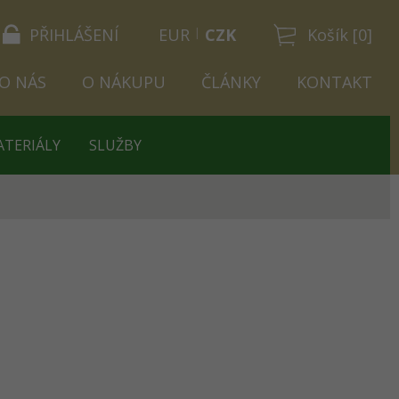
PŘIHLÁŠENÍ
EUR
CZK
Košík [0]
O NÁS
O NÁKUPU
ČLÁNKY
KONTAKT
ATERIÁLY
SLUŽBY