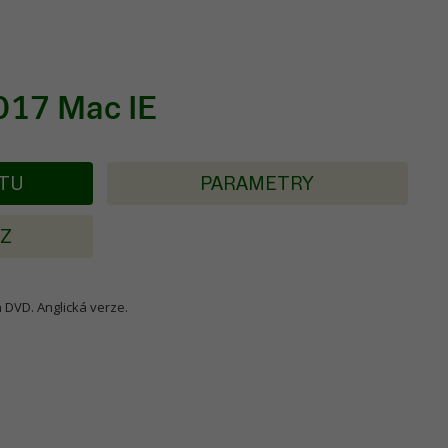
017 Mac IE
KTU
PARAMETRY
AZ
na DVD. Anglická verze.