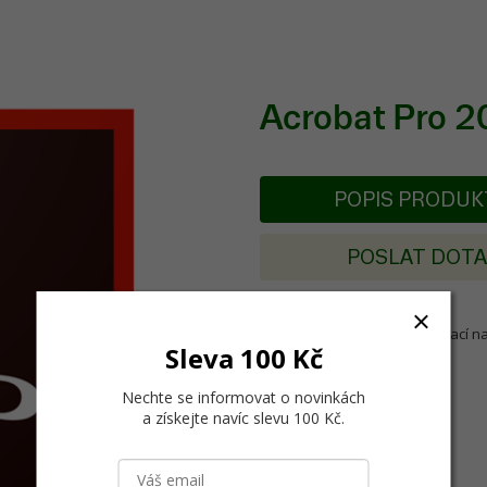
Acrobat Pro 2
POPIS PRODU
POSLAT DOT
Krabice trvalé licence s instalací 
Sleva 100 Kč
Nechte se informovat o novinkách
a získejte navíc slevu 100 Kč
.