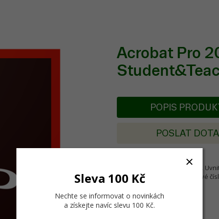
Acrobat Pro 2
Student&Teach
POPIS PRODU
POSLAT DOT
Pouze pro studenty a učitele. Uvnit
Sleva 100 Kč
doklady a poté získáte sériové čís
Nechte se informovat o novinkách
a získejte navíc slevu 100 Kč
.