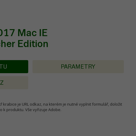
017 Mac IE
er Edition
KTU
PARAMETRY
AZ
ř krabice je URL odkaz, na kterém je nutné vyplnit formulář, doložit
lo k produktu. Vše vyřizuje Adobe.