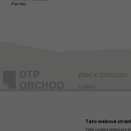
Part No.
JSME K DISPOZICI
ČLÁNKY
KONTAKT
O NÁKUPU
SPRÁVA COOKIES
Tato webová strán
Tyhle cookies nejsou pro ti