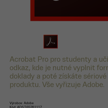
Acrobat Pro pro studenty a uč
odkaz, kde je nutné vyplnit for
doklady a poté získáte sériové 
produktu. Vše vyřizuje Adobe.
Výrobce
Adobe
Kód
ADST65281117