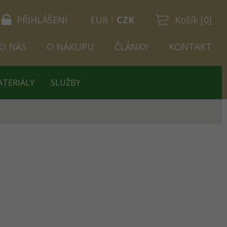
PŘIHLÁŠENÍ
EUR
CZK
Košík [0]
O NÁS
O NÁKUPU
ČLÁNKY
KONTAKT
ATERIÁLY
SLUŽBY