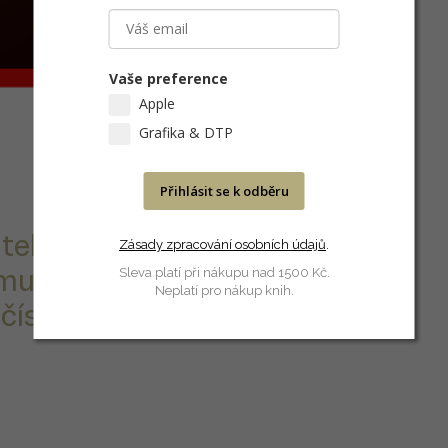
Vaše preference
Apple
Grafika & DTP
Přihlásit se k odběru
itele. Obsahuje
Zásady zpracování osobních údajů
.
mulář, doložit
Sleva platí při nákupu nad 1500 Kč.
Neplatí pro nákup knih.
číslo k