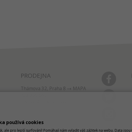
PRODEJNA
Thámova 32, Praha 8
MAPA
233 355 585
obchod@dtpobchod.cz
ka používá cookies
sk, ale pro lepší surfování! Pomáhají nám vyladit váš zážitek na webu. Data jso