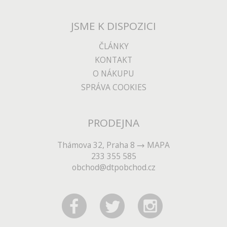
JSME K DISPOZICI
ČLÁNKY
KONTAKT
O NÁKUPU
SPRÁVA COOKIES
PRODEJNA
Thámova 32, Praha 8
MAPA
233 355 585
obchod@dtpobchod.cz