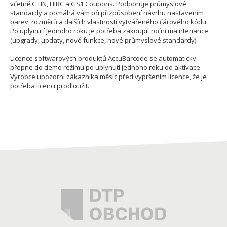
včetně GTIN, HIBC a GS1 Coupons. Podporuje průmyslové
standardy a pomáhá vám při přizpůsobení návrhu nastavením
barev, rozměrů a dalších vlastností vytvářeného čárového kódu.
Po uplynutí jednoho roku je potřeba zakoupit roční maintenance
(upgrady, updaty, nové funkce, nové průmyslové standardy).
Licence softwarových produktů AccuBarcode se automaticky
přepne do demo režimu po uplynutí jednoho roku od aktivace.
Výrobce upozorní zákazníka měsíc před vypršením licence, že je
potřeba licenci prodloužit.