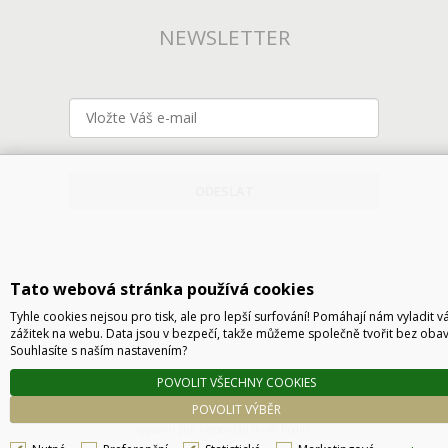
NEWSLETTER
ODESLAT
Tato webová stránka používá cookies
Tyhle cookies nejsou pro tisk, ale pro lepší surfování! Pomáhají nám vyladit v
zážitek na webu. Data jsou v bezpečí, takže můžeme společně tvořit bez obav
Souhlasíte s naším nastavením?
Technické řešení © 2026
CyberSoft s.r.o.
POVOLIT VŠECHNY COOKIES
Podle zákona o evidenci tržeb je prodávající povinen vystavit kupujícímu účtenku. Zároveň
POVOLIT VÝBĚR
je povinen zaevidovat přijatou tržbu u správce daně online, v případě technického
výpadku pak nejpozději do 48 hodin.