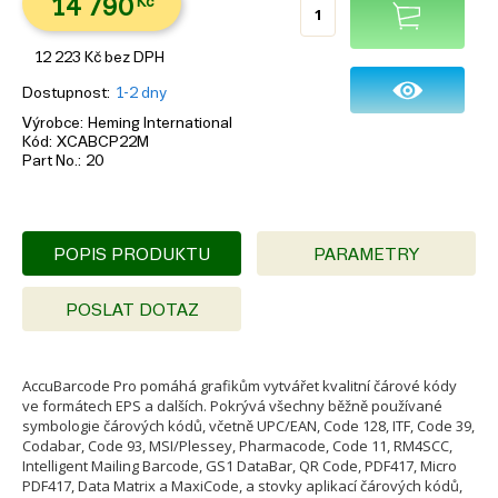
14 790
Kč
12 223
Kč
bez DPH
Dostupnost
1-2 dny
Výrobce
Heming International
Kód
XCABCP22M
Part No.
20
POPIS PRODUKTU
PARAMETRY
POSLAT DOTAZ
AccuBarcode Pro pomáhá grafikům vytvářet kvalitní čárové kódy
ve formátech EPS a dalších. Pokrývá všechny běžně používané
symbologie čárových kódů, včetně UPC/EAN, Code 128, ITF, Code 39,
Codabar, Code 93, MSI/Plessey, Pharmacode, Code 11, RM4SCC,
Intelligent Mailing Barcode, GS1 DataBar, QR Code, PDF417, Micro
PDF417, Data Matrix a MaxiCode, a stovky aplikací čárových kódů,