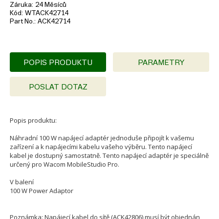
Záruka
24 Měsíců
Kód
WTACK42714
Part No.
ACK42714
POPIS PRODUKTU
PARAMETRY
POSLAT DOTAZ
Popis produktu:
Náhradní 100 W napájecí adaptér jednoduše připojít k vašemu
zařízení a k napájecími kabelu vašeho výběru. Tento napájecí
kabel je dostupný samostatně. Tento napájecí adaptér je speciálně
určený pro Wacom MobileStudio Pro.
V balení
100 W Power Adaptor
Poznámka: Napájecí kabel do sítě (ACK42806) musí být objednán