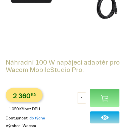
Náhradní 100 W napájecí adaptér pro
Wacom MobileStudio Pro.
2 360
Kč
1 950
Kč
bez DPH
Dostupnost
do týdne
Výrobce
Wacom