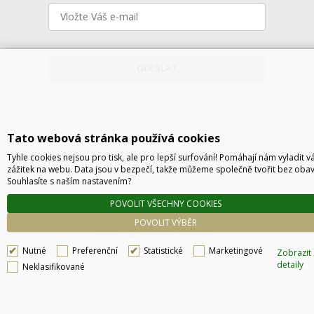
ODESLAT
Tato webová stránka používá cookies
Tyhle cookies nejsou pro tisk, ale pro lepší surfování! Pomáhají nám vyladit v
zážitek na webu. Data jsou v bezpečí, takže můžeme společně tvořit bez obav
Souhlasíte s naším nastavením?
Technické řešení © 2026
CyberSoft s.r.o.
POVOLIT VŠECHNY COOKIES
Podle zákona o evidenci tržeb je prodávající povinen vystavit kupujícímu účtenku. Zároveň
POVOLIT VÝBĚR
je povinen zaevidovat přijatou tržbu u správce daně online, v případě technického
výpadku pak nejpozději do 48 hodin.
Nutné
Preferenční
Statistické
Marketingové
Zobrazit
detaily
Neklasifikované