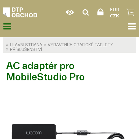
EUR
CZK
HLAVNÍ STRANA
VYBAVENÍ
GRAFICKÉ TABLETY
PŘÍSLUŠENSTVÍ
AC adaptér pro
MobileStudio Pro