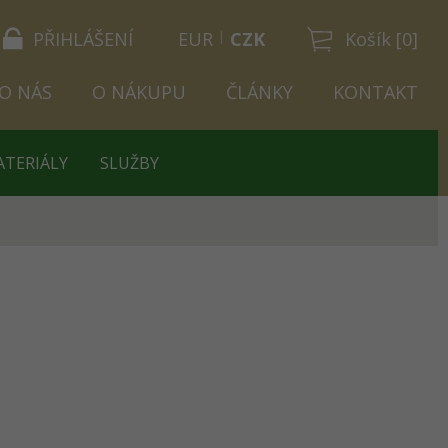
PŘIHLÁŠENÍ
EUR
CZK
Košík [0]
O NÁS
O NÁKUPU
ČLÁNKY
KONTAKT
ATERIÁLY
SLUŽBY