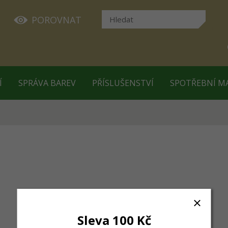
POROVNAT
Í
SPRÁVA BAREV
PŘÍSLUŠENSTVÍ
SPOTŘEBNÍ M
Sleva 100 Kč