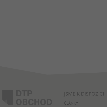
JSME K DISPOZICI
ČLÁNKY