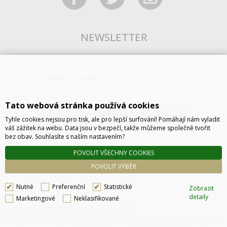
NEWSLETTER
Tato webová stránka používá cookies
ODESLAT
Tyhle cookies nejsou pro tisk, ale pro lepší surfování! Pomáhají nám vyladit
váš zážitek na webu. Data jsou v bezpečí, takže můžeme společně tvořit
bez obav. Souhlasíte s naším nastavením?
POVOLIT VŠECHNY COOKIES
POVOLIT VÝBĚR
Nutné
Preferenční
Statistické
Zobrazit
detaily
Marketingové
Neklasifikované
Technické řešení © 2026
CyberSoft s.r.o.
Podle zákona o evidenci tržeb je prodávající povinen vystavit kupujícímu účtenku. Zároveň