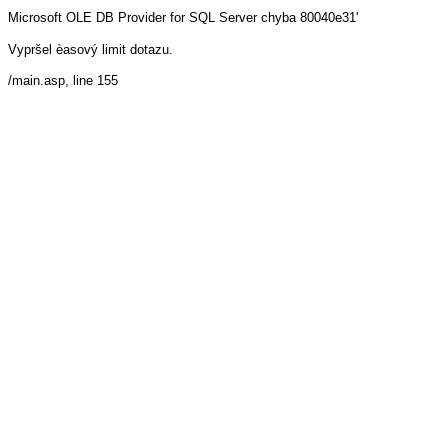
Microsoft OLE DB Provider for SQL Server
chyba 80040e31'
Vypršel èasový limit dotazu.
/main.asp
, line 155