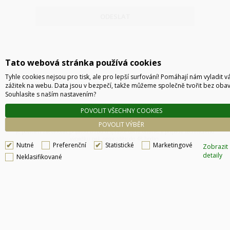
ODESLAT
Tato webová stránka používá cookies
Tyhle cookies nejsou pro tisk, ale pro lepší surfování! Pomáhají nám vyladit v
zážitek na webu. Data jsou v bezpečí, takže můžeme společně tvořit bez obav
Souhlasíte s naším nastavením?
POVOLIT VŠECHNY COOKIES
Technické řešení © 2026
CyberSoft s.r.o.
POVOLIT VÝBĚR
Podle zákona o evidenci tržeb je prodávající povinen vystavit kupujícímu účtenku. Zároveň
je povinen zaevidovat přijatou tržbu u správce daně online, v případě technického
výpadku pak nejpozději do 48 hodin.
Nutné
Preferenční
Statistické
Marketingové
Zobrazit
detaily
Neklasifikované