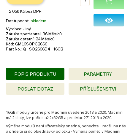
2 058
Kč
bez DPH
Dostupnost
skladem
Výrobce
Jiný
Záruka spotřebitel
36 Měsíců
Záruka ostatní
24 Měsíců
Kód
GM16SOPC2666
Part No.
Q_SO2666D4_16GB
POPIS PRODUKTU
PARAMETRY
POSLAT DOTAZ
PŘÍSLUŠENSTVÍ
16GB moduly určené pro Mac mini uvedené 2018 a 2020. Mac mini
má 2 sloty, lze pořídit až 2x32GB a pro iMac 27" 2019 a 2020.
Výměna modulů není uživatelsky snadná, ponechte ji raději na nás
a přidejte si do objednávky položku - Výměna pamětí v Mac mini