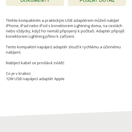
DOKUMENTY
POSLAT DOTAZ
Tímhle kompaktním a praktickým USB adaptérem můžeš nabíjet
iPhone, iPad nebo iPod s konektorem Lightning doma, na cestách
nebo vždycky, když ho nemáš připojený k počítači. Adaptér připojíš
konektorem Lightning přímo k zařízení.
Tento kompaktní napájecí adaptér slouží k rychlému a účinnému
nabíjení.
Nabíjecí kabel se prodává zvlášť.
Co je v krabici:
12W USB napájecí adaptér Apple