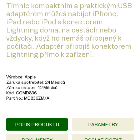
Tímhle kompaktním a praktickým USB
adaptérem můžeš nabíjet iPhone,
iPad nebo iPod s konektorem
Lightning doma, na cestách nebo
vždycky, když ho nemáš připojený k
počítači. Adaptér připojíš konektorem
Lightning přímo k zařízení.
Výrobce
Apple
Záruka spotřebitel
24 Měsíců
Záruka ostatní
12 Měsíců
Kód
COMD836
Part No.
MD836ZM/A
POPIS PRODUKTU
PARAMETRY