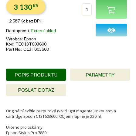
3 130
Kč
2 587
Kč
bez DPH
Dostupnost
Externí sklad
Výrobce
Epson
Kód
TEC13T603600
Part No.
C13T603600
POPIS PRODUKTU
PARAMETRY
POSLAT DOTAZ
Originální světle purpurová (vivid light magenta ) inkoustová
cartridge Epson C13T603600. Objem náplně je 220ml.
Určeno pro tiskárny:
Epson Stylus Pro 7880