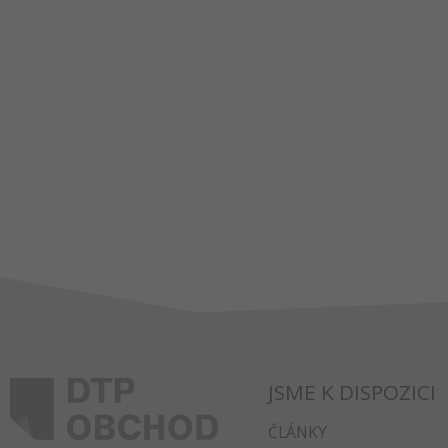
JSME K DISPOZICI
ČLÁNKY