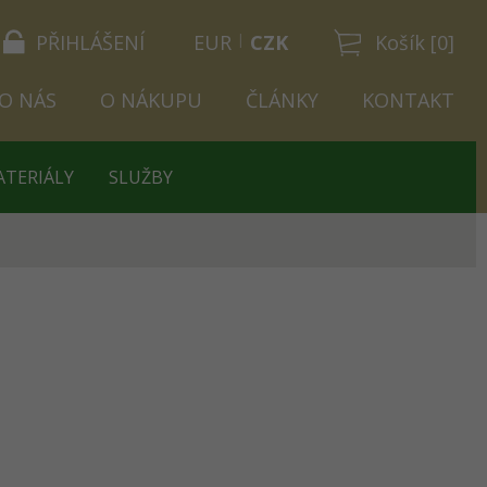
PŘIHLÁŠENÍ
EUR
CZK
Košík [0]
O NÁS
O NÁKUPU
ČLÁNKY
KONTAKT
ATERIÁLY
SLUŽBY