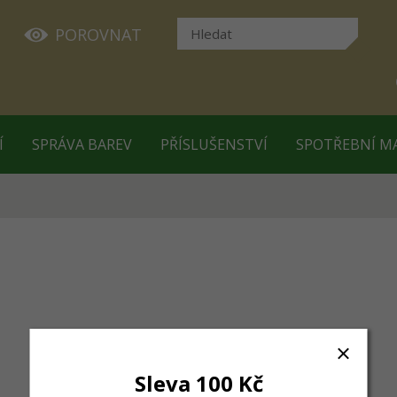
POROVNAT
Í
SPRÁVA BAREV
PŘÍSLUŠENSTVÍ
SPOTŘEBNÍ M
Sleva 100 Kč