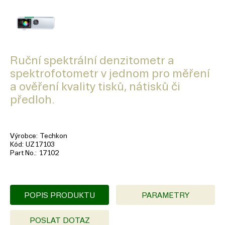
Ruční spektrální denzitometr a
spektrofotometr v jednom pro měření
a ověření kvality tisků, nátisků či
předloh.
Výrobce
Techkon
Kód
UZ17103
Part No.
17102
POPIS PRODUKTU
PARAMETRY
POSLAT DOTAZ