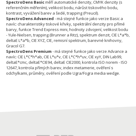
SpectroDens Basic
měří automatické denzity, CMYK denzity (s
referenčním měřením), velikost bodu, nárůst tiskového bodu,
kontrast, vyvážení barev a šedé, trapping (Preucil).
SpectroDens Advanced
- má stejné funkce jako verze Basic a
navíc: charakteristiky tiskové křivky, spektrální denzity pro přímé
barvy, funkce Trend Express mini, hodnoty zdvojení, velikost bodu
- Yule-Nielsen, trapping (Brunner a Ritz), spektrum denzit, CIE L*a*b,
deltaE L*a*b, CIE XYZ, CIE, remisní spektrum, barevné knihovny,
Gracol G7.
SpectroDens Premium
- má stejné funkce jako verze Advance a
navíc: CIE L*C*h*ab, CIE L*u*v, CIE L*C*h*uv, CIE xyY, DIN Lab99,
deltaE*cmc, deltaE*CIE94, deltaE CIE2000, kontrola ISO norem - ISO
12647, kontrola přímých barev, index metamerie, ověření s
odchylkami, průměry, ověření podle Ugra/Fogra media wedge.