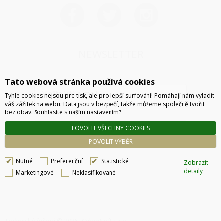
NEWSLETTER
Tato webová stránka používá cookies
Tyhle cookies nejsou pro tisk, ale pro lepší surfování! Pomáhají nám vyladit
váš zážitek na webu. Data jsou v bezpečí, takže můžeme společně tvořit
bez obav. Souhlasíte s naším nastavením?
POVOLIT VŠECHNY COOKIES
ODESLAT
POVOLIT VÝBĚR
Nutné
Preferenční
Statistické
Zobrazit
detaily
Marketingové
Neklasifikované
Technické řešení © 2026
CyberSoft s.r.o.