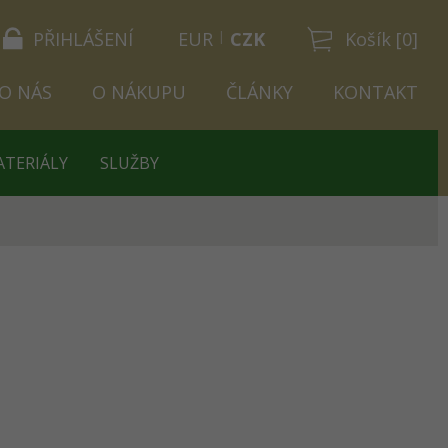
PŘIHLÁŠENÍ
EUR
CZK
Košík [0]
O NÁS
O NÁKUPU
ČLÁNKY
KONTAKT
ATERIÁLY
SLUŽBY