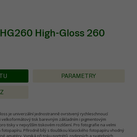
PHG260 High-Gloss 260
KTU
PARAMETRY
AZ
loss je univerzální jednostranně ovrstvený rychleschnoucí
 i velkoformátový tisk barevným základním i pigmentovým
ro tisky v nejvyšším tiskovém rozlišení. Pro fotografie na velmi
 fotopapíru. Přírodně bílý s tlouštkou klasického fotopapíru vhodný
čné amatéry. Vyniká při tisku portrétů, rodinných a svatebních