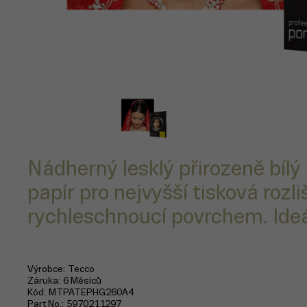
Nádherný lesklý přirozeně bílý
papír pro nejvyšší tisková rozli
rychleschnoucí povrchem. Ideál
Výrobce
Tecco
Záruka
6 Měsíců
Kód
MTPATEPHG260A4
Part No.
5970211297