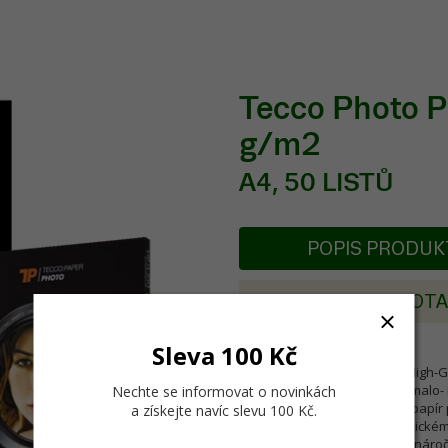
Tecco Photo 
g/m2
A4, 50 LISTŮ
POPIS PRODU
POSLAT DOT
Sleva 100 Kč
Tecco Digital Photo PHG260 High-G
mikropórovitý fotopapír pro malo-
Nechte se informovat o novinkách
inkoustem. Nádherný lesklý papír p
a získejte navíc slevu 100 Kč
.
lesklém povrchu jako na klasickém
pro profesionální fotografy i náro