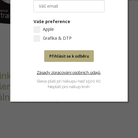
fotografií či snímků přírody.
Vaše preference
Apple
Grafika & DTP
Přihlásit se k odběru
Zásady zpracování osobních údajů
.
 inkoustový
Sleva platí při nákupu nad 1500 Kč.
šení s
Neplatí pro nákup knih.
ní na portréty.