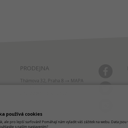
PRODEJNA
Thámova 32, Praha 8
MAPA
233 355 585
obchod@dtpobchod.cz
ka používá cookies
sk, ale pro lepší surfování! Pomáhají nám vyladit váš zážitek na webu. Data jso
Souhlasíte s naším nastavením?