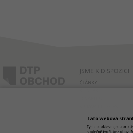
JSME K DISPOZICI
ČLÁNKY
KONTAKT
O NÁKUPU
SPRÁVA COOKIES
Tato webová strán
Tyhle cookies nejsou pro ti
společně tvořit bez obav. 