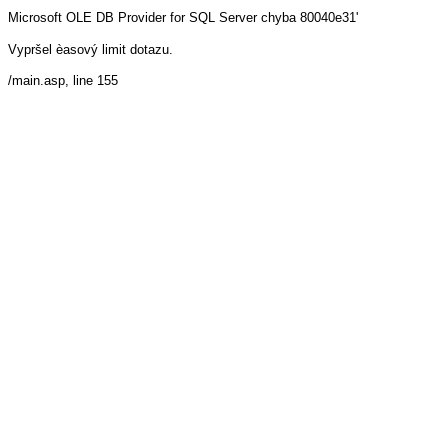
Microsoft OLE DB Provider for SQL Server
chyba 80040e31'
Vypršel èasový limit dotazu.
/main.asp
, line 155