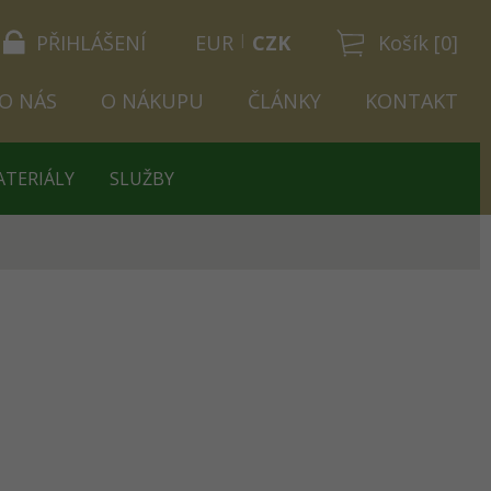
PŘIHLÁŠENÍ
EUR
CZK
Košík [0]
O NÁS
O NÁKUPU
ČLÁNKY
KONTAKT
ATERIÁLY
SLUŽBY