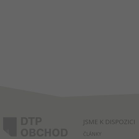
JSME K DISPOZICI
ČLÁNKY