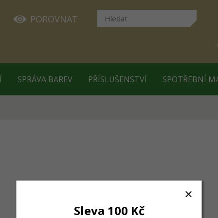
POROVNAT
Í
SPRÁVA BAREV
PŘÍSLUŠENSTVÍ
SPOTŘEBNÍ M
Sleva 100 Kč