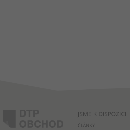
JSME K DISPOZICI
ČLÁNKY