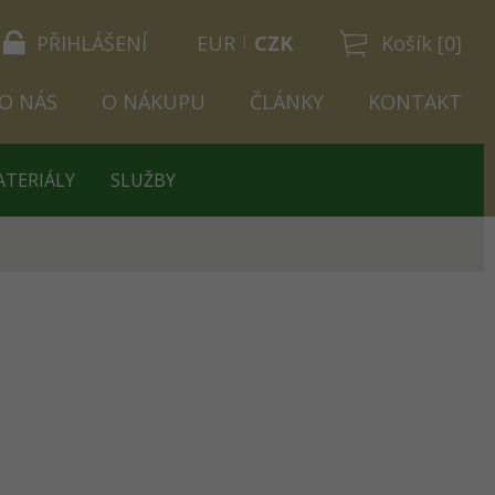
PŘIHLÁŠENÍ
EUR
CZK
Košík [0]
O NÁS
O NÁKUPU
ČLÁNKY
KONTAKT
ATERIÁLY
SLUŽBY