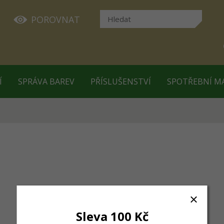
POROVNAT
Í
SPRÁVA BAREV
PŘÍSLUŠENSTVÍ
SPOTŘEBNÍ M
Sleva 100 Kč