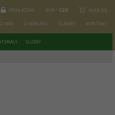
PŘIHLÁŠENÍ
EUR
CZK
Košík [0]
O NÁS
O NÁKUPU
ČLÁNKY
KONTAKT
ATERIÁLY
SLUŽBY