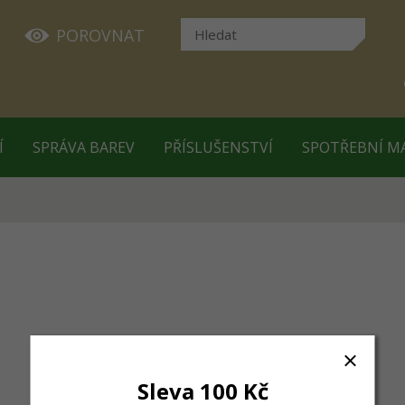
POROVNAT
Í
SPRÁVA BAREV
PŘÍSLUŠENSTVÍ
SPOTŘEBNÍ M
Sleva 100 Kč