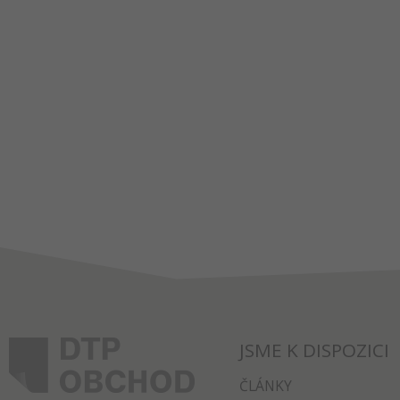
JSME K DISPOZICI
ČLÁNKY