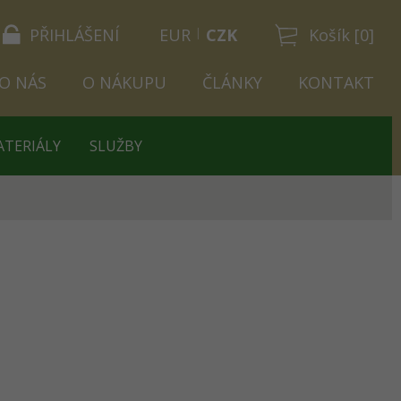
PŘIHLÁŠENÍ
EUR
CZK
Košík [0]
O NÁS
O NÁKUPU
ČLÁNKY
KONTAKT
ATERIÁLY
SLUŽBY