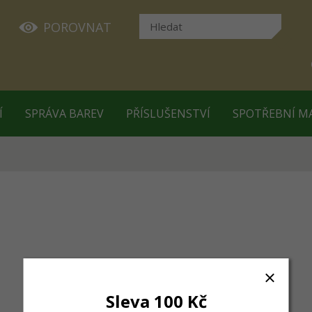
POROVNAT
Í
SPRÁVA BAREV
PŘÍSLUŠENSTVÍ
SPOTŘEBNÍ M
Sleva 100 Kč