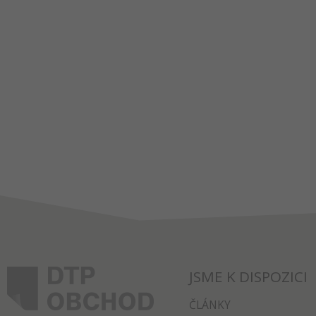
JSME K DISPOZICI
ČLÁNKY