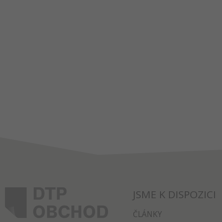
JSME K DISPOZICI
ČLÁNKY