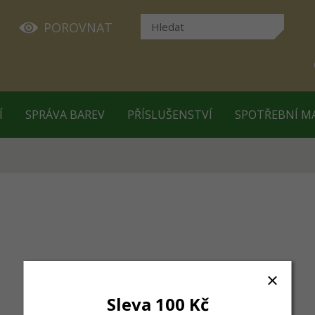
POROVNAT
Í
SPRÁVA BAREV
PŘÍSLUŠENSTVÍ
SPOTŘEBNÍ M
Sleva 100 Kč