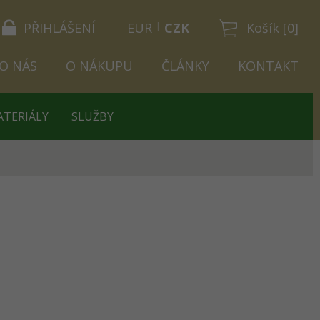
PŘIHLÁŠENÍ
EUR
CZK
Košík [0]
O NÁS
O NÁKUPU
ČLÁNKY
KONTAKT
ATERIÁLY
SLUŽBY