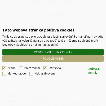
NEWSLETTER
Tato webová stránka používá cookies
Tyhle cookies nejsou pro tisk, ale pro lepší surfování! Pomáhají nám vyladit
váš zážitek na webu. Data jsou v bezpečí, takže můžeme společně tvořit
bez obav. Souhlasíte s naším nastavením?
ODESLAT
POVOLIT VŠECHNY COOKIES
POVOLIT VÝBĚR
Nutné
Preferenční
Statistické
Zobrazit
detaily
Marketingové
Neklasifikované
Technické řešení © 2026
CyberSoft s.r.o.
Podle zákona o evidenci tržeb je prodávající povinen vystavit kupujícímu účtenku. Zároveň
je povinen zaevidovat přijatou tržbu u správce daně online, v případě technického