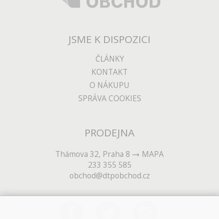
JSME K DISPOZICI
ČLÁNKY
KONTAKT
O NÁKUPU
SPRÁVA COOKIES
PRODEJNA
Thámova 32, Praha 8
MAPA
233 355 585
obchod@dtpobchod.cz