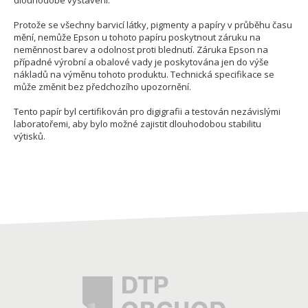
dlouhodobé vystavení.
Protože se všechny barvicí látky, pigmenty a papíry v průběhu času
mění, nemůže Epson u tohoto papíru poskytnout záruku na
neměnnost barev a odolnost proti blednutí. Záruka Epson na
případné výrobní a obalové vady je poskytována jen do výše
nákladů na výměnu tohoto produktu. Technická specifikace se
může změnit bez předchozího upozornění.
Tento papír byl certifikován pro digigrafii a testován nezávislými
laboratořemi, aby bylo možné zajistit dlouhodobou stabilitu
výtisků.