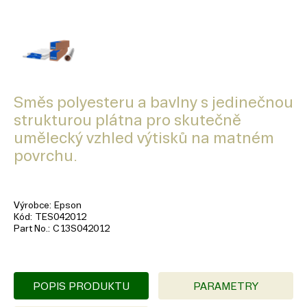
Směs polyesteru a bavlny s jedinečnou
strukturou plátna pro skutečně
umělecký vzhled výtisků na matném
povrchu.
Výrobce
Epson
Kód
TES042012
Part No.
C13S042012
POPIS PRODUKTU
PARAMETRY