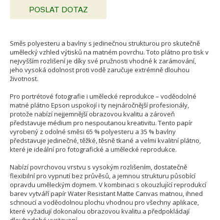
POSLAT DOTAZ
Směs polyesteru a bavlny s jedinečnou strukturou pro skutečně
umělecký vzhled výtisků na matném povrchu. Toto plátno pro tisk v
nejvyšším rozlišení je díky své pružnosti vhodné k zarámování,
jeho vysoká odolnost proti vodě zaručuje extrémně dlouhou
životnost.
Pro portrétové fotografie i umělecké reprodukce – voděodolné
matné plátno Epson uspokojí i ty nejnáročnější profesionály,
protože nabízí nejjemnější obrazovou kvalitu a zároveň
představuje médium pro nespoutanou kreativitu. Tento papír
vyrobený z odolné směsi 65 % polyesteru a 35 % bavlny
představuje jedinečné, těžké, těsně tkané a velmi kvalitní plátno,
které je ideální pro fotografické a umělecké reprodukce.
Nabízí povrchovou vrstvu s vysokým rozlišením, dostatečně
flexibilní pro vypnutí bez průvěsů, a jemnou strukturu působící
opravdu uměleckým dojmem. V kombinaci s okouzlující reprodukcí
barev vytváří papír Water Resistant Matte Canvas matnou, ihned
schnoucí a voděodolnou plochu vhodnou pro všechny aplikace,
které vyžadují dokonalou obrazovou kvalitu a předpokládají