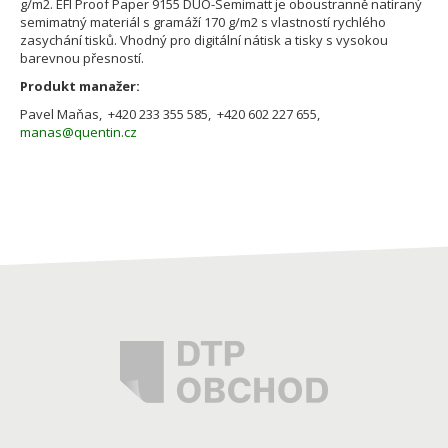
g/m2. EFI Proof Paper 9155 DUO-Semimatt je oboustranně natíraný
semimatný materiál s gramáží 170 g/m2 s vlastností rychlého
zasychání tisků. Vhodný pro digitální nátisk a tisky s vysokou
barevnou přesností.
Produkt manažer:
Pavel Maňas, +420 233 355 585, +420 602 227 655,
manas@quentin.cz