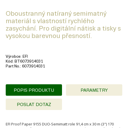
Oboustranný natíraný semimatný
materiál s vlastností rychlého
zasychání. Pro digitální nátisk a tisky s
vysokou barevnou přesností.
Výrobce
EFI
Kód
BT6073914031
Part No.
6073914031
POPIS PRODUKTU
PARAMETRY
POSLAT DOTAZ
EFI Proof Paper 9155 DUO-Semimatt role 91,4 cm x 30 m (3") 170