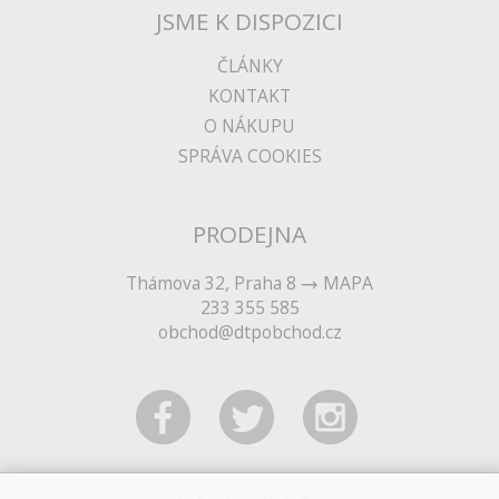
JSME K DISPOZICI
ČLÁNKY
KONTAKT
O NÁKUPU
SPRÁVA COOKIES
PRODEJNA
Thámova 32, Praha 8
MAPA
233 355 585
obchod@dtpobchod.cz