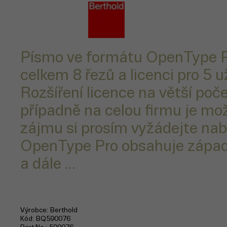
Písmo ve formátu OpenType P
celkem 8 řezů a licenci pro 5 u
Rozšíření licence na větší poče
případně na celou firmu je mo
zájmu si prosím vyžádejte nab
OpenType Pro obsahuje západ
a dále ...
Výrobce
Berthold
Kód
BQ590076