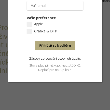
Písmo můžeme po zaplacení dodat 
Stránky výrobce:
http://quentin.cz/berthold
Vaše preference
Apple
ro. Obsahuje
Grafika & DTP
živatelů.
t uživatelů,
Přihlásit se k odběru
žné, v případě
Zásady zpracování osobních údajů
.
ídku.
Sleva platí při nákupu nad 1500 Kč.
ní sadu písma
Neplatí pro nákup knih.