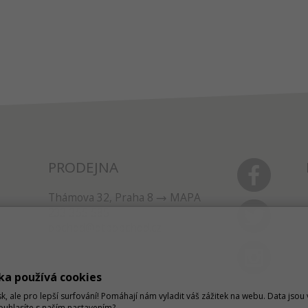
PRODEJNA
Thámova 32, Praha 8
MAPA
233 355 585
obchod@dtpobchod.cz
ka používá cookies
sk, ale pro lepší surfování! Pomáhají nám vyladit váš zážitek na webu. Data jso
Souhlasíte s naším nastavením?