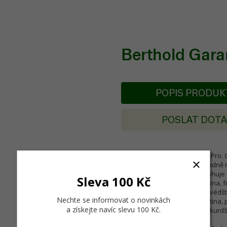
Berthold Gar
POPIS PRODU
POSLAT DOT
Písmo ve formátu OpenType Pro. Obs
na větší počet uživatelů, případně
nabídku. OpenType Pro obsahuje zá
Sleva 100 Kč
dánština, holandština, angličtina, fr
portugalština, španělština a švédšt
Nechte se informovat o novinkách
čeština, maďarština, moldavština, p
a získejte navíc slevu 100 Kč
.
srbština (v latince), turečtina, kurdš