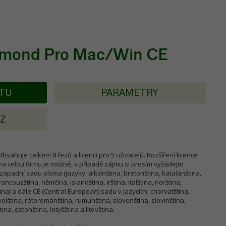
amond Pro Mac/Win CE
KTU
PARAMETRY
AZ
ahuje celkem 8 řezů a licenci pro 5 uživatelů. Rozšíření licence
 na celou firmu je možné, v případě zájmu si prosím vyžádejte
padní sadu písma (jazyky: albánština, bretonština, katalánština,
ancouzština, němčina, islandština, irština, italština, norština,
ina) a dále CE (Central European) sadu v jazycích: chorvatština,
olština, rétorománština, rumunština, slovenština, slovinština,
tina, estonština, lotyšština a litevština.