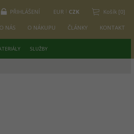
PŘIHLÁŠENÍ
EUR
CZK
Košík [0]
O NÁS
O NÁKUPU
ČLÁNKY
KONTAKT
ATERIÁLY
SLUŽBY