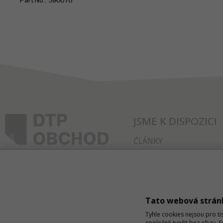
Part No.
590076
JSME K DISPOZICI
ČLÁNKY
KONTAKT
O NÁKUPU
SPRÁVA COOKIES
Tato webová strán
Tyhle cookies nejsou pro ti
společně tvořit bez obav. 