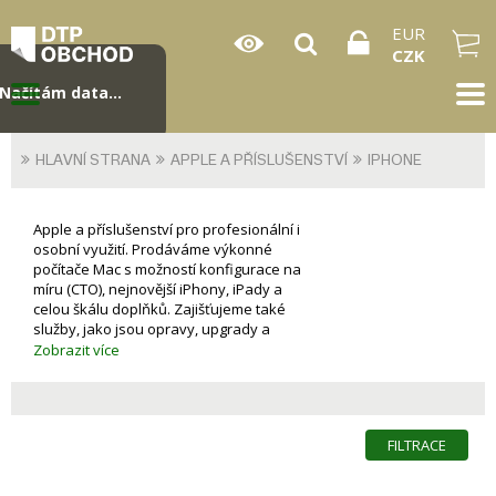
EUR
CZK
Načítám data...
HLAVNÍ STRANA
APPLE A PŘÍSLUŠENSTVÍ
IPHONE
Apple a příslušenství pro profesionální i
osobní využití. Prodáváme výkonné
počítače Mac s možností konfigurace na
míru (CTO), nejnovější iPhony, iPady a
celou škálu doplňků. Zajišťujeme také
služby, jako jsou opravy, upgrady a
zapůjčení zařízení, což umožňuje
Zobrazit více
bezproblémovou správu Apple
techniky v menších i středních firmách.
Nabídka je ideální pro ty, kteří hledají
špičkové Apple produkty s
FILTRACE
profesionálním servisem a
poradenstvím.S iPhonem jde všechno
líp.