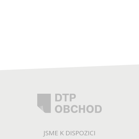
iPhone se díky iOS snadno používá, má
odolnou konstrukci, ohromný a účelný
výkon, vyspělé funkce na ochranu
soukromí a zabezpečení. Je úplně jinde
než ostatní smartphony. A díky aplikaci
Přechod na iOS se na iPhone dá i
snadno přejít.
JSME K DISPOZICI