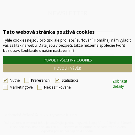
NEWSLETTER
Tato webová stránka používá cookies
Tyhle cookies nejsou pro tisk, ale pro lepší surfování! Pomáhají nám vyladit
váš zážitek na webu. Data jsou v bezpečí, takže můžeme společně tvořit
bez obav. Souhlasíte s naším nastavením?
ODESLAT
POVOLIT VŠECHNY COOKIES
POVOLIT VÝBĚR
Nutné
Preferenční
Statistické
Zobrazit
detaily
Marketingové
Neklasifikované
Technické řešení © 2026
CyberSoft s.r.o.
Podle zákona o evidenci tržeb je prodávající povinen vystavit kupujícímu účtenku. Zároveň
je povinen zaevidovat přijatou tržbu u správce daně online, v případě technického
výpadku pak nejpozději do 48 hodin.