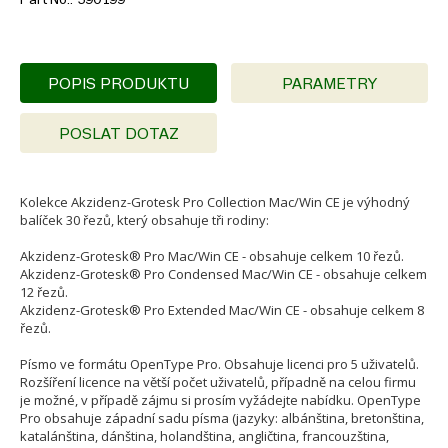
POPIS PRODUKTU
PARAMETRY
POSLAT DOTAZ
Kolekce Akzidenz-Grotesk Pro Collection Mac/Win CE je výhodný
balíček 30 řezů, který obsahuje tři rodiny:
Akzidenz-Grotesk® Pro Mac/Win CE - obsahuje celkem 10 řezů.
Akzidenz-Grotesk® Pro Condensed Mac/Win CE - obsahuje celkem
12 řezů.
Akzidenz-Grotesk® Pro Extended Mac/Win CE - obsahuje celkem 8
řezů.
Písmo ve formátu OpenType Pro. Obsahuje licenci pro 5 uživatelů.
Rozšíření licence na větší počet uživatelů, případně na celou firmu
je možné, v případě zájmu si prosím vyžádejte nabídku. OpenType
Pro obsahuje západní sadu písma (jazyky: albánština, bretonština,
katalánština, dánština, holandština, angličtina, francouzština,