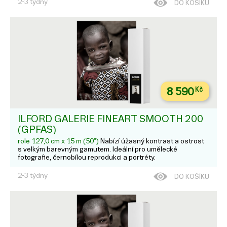
2-3 týdny
DO KOŠÍKU
8 590
Kč
ILFORD GALERIE FINEART SMOOTH 200
(GPFAS)
role 127,0 cm x 15 m (50")
Nabízí úžasný kontrast a ostrost
s velkým barevným gamutem. Ideální pro umělecké
fotografie, černobílou reprodukci a portréty.
2-3 týdny
DO KOŠÍKU