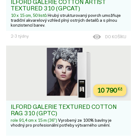
ILFORD GALERIE COTTON ARTIST
TEXTURED 310 (GPCAT)
10 x 15 cm, 50 listů
Hrubý strukturovaný povrch umožňuje
tradiční akvarelový vzhled plný ostrých detailů a s plnou
konzistencí barev.
2-3 týdny
DO KOŠÍKU
10 790
Kč
ILFORD GALERIE TEXTURED COTTON
RAG 310 (GPTC)
role 91,4 cm x 15 m (36")
Vyrobený ze 100% bavlny je
vhodný pro profesionální potřeby výtvarného umění.