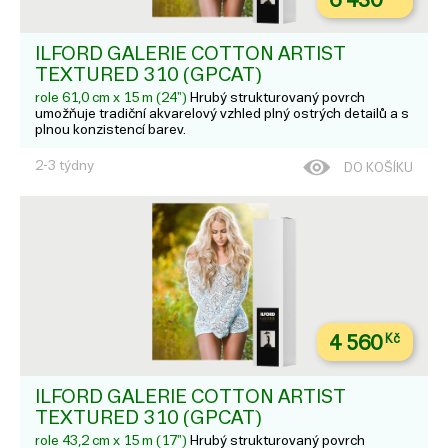
6 430
ILFORD GALERIE COTTON ARTIST
TEXTURED 310 (GPCAT)
role 61,0 cm x 15 m (24")
Hrubý strukturovaný povrch
umožňuje tradiční akvarelový vzhled plný ostrých detailů a s
plnou konzistencí barev.
2-3 týdny
DO KOŠÍKU
4 560
Kč
ILFORD GALERIE COTTON ARTIST
TEXTURED 310 (GPCAT)
role 43,2 cm x 15 m (17")
Hrubý strukturovaný povrch