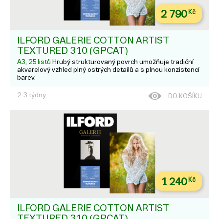
2 790
Kč
ILFORD GALERIE COTTON ARTIST
TEXTURED 310 (GPCAT)
A3, 25 listů
Hrubý strukturovaný povrch umožňuje tradiční
akvarelový vzhled plný ostrých detailů a s plnou konzistencí
barev.
2-3 týdny
DO KOŠÍKU
1 240
Kč
ILFORD GALERIE COTTON ARTIST
TEXTURED 310 (GPCAT)