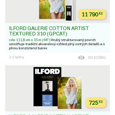
11 790
Kč
ILFORD GALERIE COTTON ARTIST
TEXTURED 310 (GPCAT)
role 111,8 cm x 15 m (44")
Hrubý strukturovaný povrch
umožňuje tradiční akvarelový vzhled plný ostrých detailů a s
plnou konzistencí barev.
2-3 týdny
DO KOŠÍKU
725
Kč