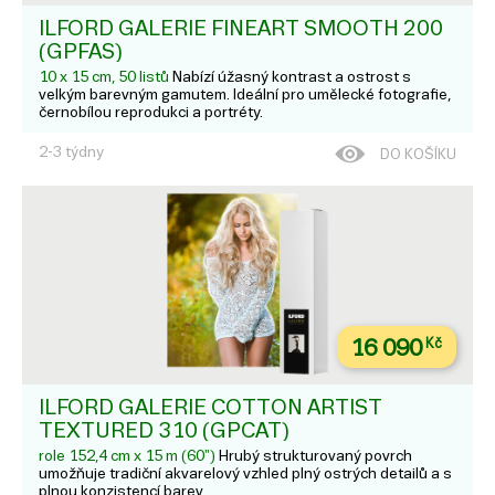
ILFORD GALERIE FINEART SMOOTH 200
(GPFAS)
10 x 15 cm, 50 listů
Nabízí úžasný kontrast a ostrost s
velkým barevným gamutem. Ideální pro umělecké fotografie,
černobílou reprodukci a portréty.
2-3 týdny
DO KOŠÍKU
16 090
Kč
ILFORD GALERIE COTTON ARTIST
TEXTURED 310 (GPCAT)
role 152,4 cm x 15 m (60")
Hrubý strukturovaný povrch
umožňuje tradiční akvarelový vzhled plný ostrých detailů a s
plnou konzistencí barev.