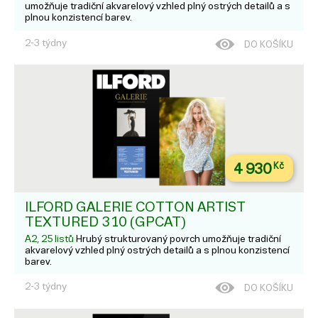
umožňuje tradiční akvarelový vzhled plný ostrých detailů a s
plnou konzistencí barev.
2-3 týdny
DO KOŠÍKU
4 930
Kč
ILFORD GALERIE COTTON ARTIST
TEXTURED 310 (GPCAT)
A2, 25 listů
Hrubý strukturovaný povrch umožňuje tradiční
akvarelový vzhled plný ostrých detailů a s plnou konzistencí
barev.
2-3 týdny
DO KOŠÍKU