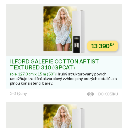
13 390
Kč
ILFORD GALERIE COTTON ARTIST
TEXTURED 310 (GPCAT)
role 127,0 cm x 15 m (50")
Hrubý strukturovaný povrch
umožňuje tradiční akvarelový vzhled plný ostrých detailů a s
plnou konzistencí barev.
2-3 týdny
DO KOŠÍKU