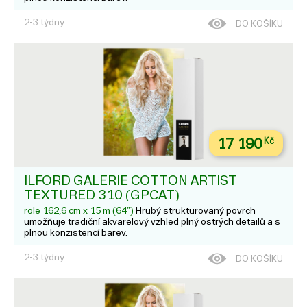
2-3 týdny
DO KOŠÍKU
17 190
Kč
ILFORD GALERIE COTTON ARTIST
TEXTURED 310 (GPCAT)
role 162,6 cm x 15 m (64")
Hrubý strukturovaný povrch
umožňuje tradiční akvarelový vzhled plný ostrých detailů a s
plnou konzistencí barev.
2-3 týdny
DO KOŠÍKU