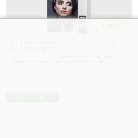
4 350
Kč
ILFORD GALERIE TEXTURED COTTON
RAG 310 (GPTC)
role 43,2 cm x 15 m (17")
Vyrobený ze 100% bavlny je
vhodný pro profesionální potřeby výtvarného umění.
2-3 týdny
DO KOŠÍKU
ZOBRAZIT DALŠÍCH 20
10
11
12
13
14
15
16
17
18