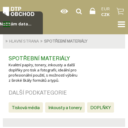
EUR
CZK
Načítám data...
HLAVNÍ STRANA
SPOTŘEBNÍ MATERIÁLY
SPOTŘEBNÍ MATERIÁLY
Kvalitní papíry, tonery, inkousty a další
doplňky pro tisk a fotografii, ideální pro
profesionální použití, s možností výběru
z široké škály formátů a typů.
DALŠÍ PODKATEGORIE
Tisková média
Inkousty a tonery
DOPLŇKY