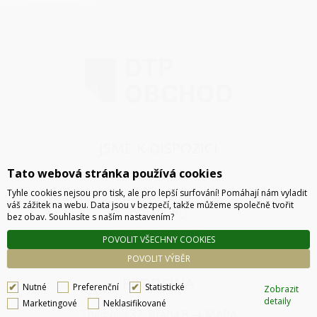
JSME K DISPOZICI
Tato webová stránka používá cookies
ČLÁNKY
Tyhle cookies nejsou pro tisk, ale pro lepší surfování! Pomáhají nám vyladit
KONTAKT
váš zážitek na webu. Data jsou v bezpečí, takže můžeme společně tvořit
O NÁKUPU
bez obav. Souhlasíte s naším nastavením?
SPRÁVA COOKIES
POVOLIT VŠECHNY COOKIES
POVOLIT VÝBĚR
PRODEJNA
Nutné
Preferenční
Statistické
Zobrazit
detaily
Marketingové
Neklasifikované
Thámova 32, Praha 8
MAPA