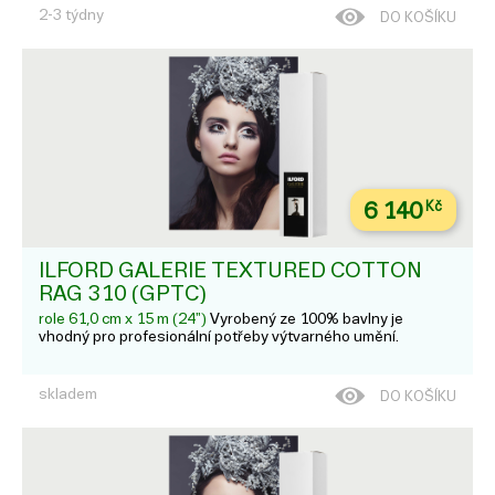
2-3 týdny
DO KOŠÍKU
6 140
Kč
ILFORD GALERIE TEXTURED COTTON
RAG 310 (GPTC)
role 61,0 cm x 15 m (24")
Vyrobený ze 100% bavlny je
vhodný pro profesionální potřeby výtvarného umění.
skladem
DO KOŠÍKU