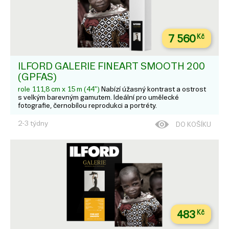
7 560
Kč
ILFORD GALERIE FINEART SMOOTH 200
(GPFAS)
role 111,8 cm x 15 m (44")
Nabízí úžasný kontrast a ostrost
s velkým barevným gamutem. Ideální pro umělecké
fotografie, černobílou reprodukci a portréty.
2-3 týdny
DO KOŠÍKU
483
Kč