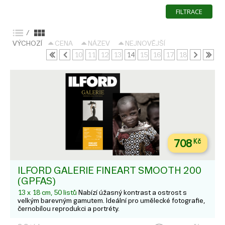
FILTRACE
/
VÝCHOZÍ
CENA
NÁZEV
NEJNOVĚJŠÍ
10
11
12
13
14
15
16
17
18
Načítám data...
708
Kč
ILFORD GALERIE FINEART SMOOTH 200
(GPFAS)
13 x 18 cm, 50 listů
Nabízí úžasný kontrast a ostrost s
velkým barevným gamutem. Ideální pro umělecké fotografie,
černobílou reprodukci a portréty.