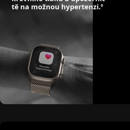
tě na možnou hypertenzi.
Podrobn
◊