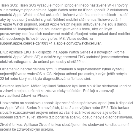
Tíseň SOS:
Tíseň SOS vyžaduje mobilní připojení nebo nastavené Wi‑Fi hovory
s internetovým připojením na Apple Watch nebo na iPhonu poblíž. Z celulárních
modelů Apple Watch můžeš uskutečnit tísňové volání na mnoha místech – stačí,
aby byl dostupný mobilní signál. Některé mobilní sítě nemusí tísňové volání
z Apple Watch přijmout, pokud Apple Watch nejsou aktivované, nejsou s danou
mobilní sítí kompatibilní, nejsou nakonfigurované k tomu, aby v ní byly
provozovány, není na nich nastavené mobilní připojení nebo pokud daná mobilní
síť nepodporuje tísňové hovory přes IMS. Víc se dočteš na
support.apple.com/cs-cz/108374
a
apple.com/cz/watch/cellular
.
EKG:
Aplikace EKG je k dispozici na Apple Watch Series 4 a novějších (kromě
modelů Apple Watch SE) a dokáže vygenerovat EKG podobné jednosvodovému
elektrokardiogramu. Je určená pro osoby starší 22 let.
Oznámení o nepravidelném rytmu:
Oznámení o nepravidelném rytmu vyžadují
nejnovější verze watchOS a iOS. Nejsou určená pro osoby, kterým ještě nebylo
22 let nebo kterým už byla diagnostikována fibrilace síní.
Saturace kyslíkem:
Měření aplikací Saturace kyslíkem slouží ke sledování kondice
a zdraví a nejsou určená ke zdravotnickým účelům. Počítají a zobrazují
se v aplikaci Zdraví na iPhonu.
Upozornění na spánkovou apnoi:
Upozornění na spánkovou apnoi jsou k dispozici
na Apple Watch Series 9 a novějších, Ultra 2 a novějších nebo SE 3. Tato funkce
slouží k rozpoznávání projevů mírné až vážné spánkové apnoe a je určená
osobám starším 18 let, kterým tato porucha spánku dosud nebyla diagnostikována.
Životní funkce:
Aplikace Životní funkce slouží jenom ke sledování kondice a není
určená ke zdravotnickým účelům.