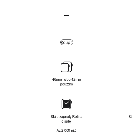
Nerezová
—
Nerezová
ocel
ocel
není
Koupit
relevantní
Koupit
Přehled
46mm nebo 42mm
pouzdro
Displej
Stále zapnutý Retina
St
displej
Až 2 000 nitů