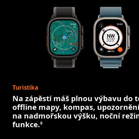
Turistika
Na zápěstí máš plnou výbavu do t
offline mapy, kompas, upozorněn
na nadmořskou výšku, noční režim
funkce.
Podrobnosti v právních v
◊