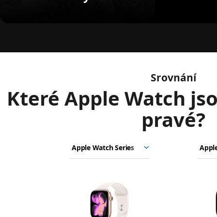
Srovnání
Které Apple Watch jso
pravé?
Apple Watch
Vyber
Vyber
Vybe
Series 11
modely,
model
mode
Apple Watch
které
Ultra 3
chceš
porovnat.
Obrázky