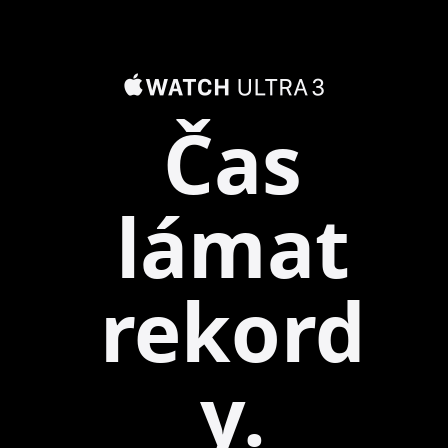
Čas
lámat
rekord
y.