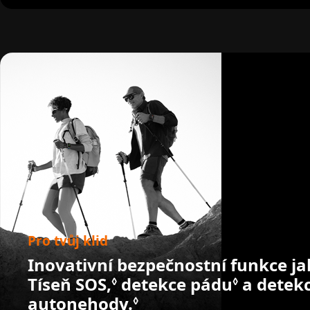
Pro tvůj klid
Inovativní bezpečnostní funkce j
Tíseň SOS,
detekce pádu
a detek
◊
◊
autonehody.
Podrobnosti v právn
◊