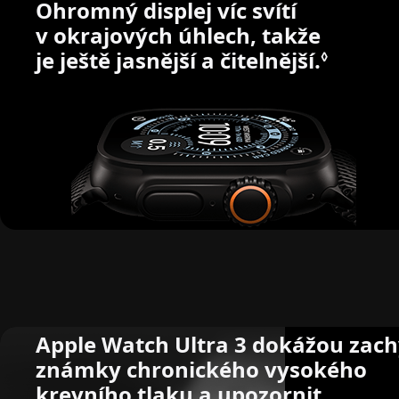
Ohromný displej víc svítí
v okrajových úhlech, takže
je ještě jasnější a čitelnější.
Podrob
◊
Zdraví srdce
Apple Watch Ultra 3 dokážou zach
známky chronického vysokého
krevního tlaku a upozornit