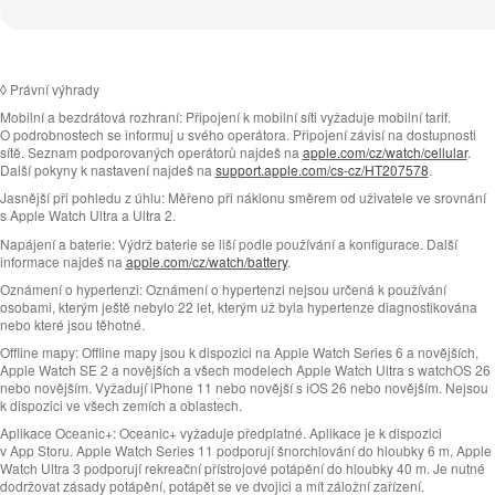
◊
Právní výhrady
Mobilní a bezdrátová rozhraní:
Připojení k mobilní síti vyžaduje mobilní tarif.
O podrobnostech se informuj u svého operátora. Připojení závisí na dostupnosti
sítě. Seznam podporovaných operátorů najdeš na
apple.com/cz/watch/cellular
.
Další pokyny k nastavení najdeš na
support.apple.com/cs-cz/HT207578
.
Jasnější při pohledu z úhlu:
Měřeno při náklonu směrem od uživatele ve srovnání
s Apple Watch Ultra a Ultra 2.
Napájení a baterie:
Výdrž baterie se liší podle používání a konfigurace. Další
informace najdeš na
apple.com/cz/watch/battery
.
Oznámení o hypertenzi:
Oznámení o hypertenzi nejsou určená k používání
osobami, kterým ještě nebylo 22 let, kterým už byla hypertenze diagnostikována
nebo které jsou těhotné.
Offline mapy:
Offline mapy jsou k dispozici na Apple Watch Series 6 a novějších,
Apple Watch SE 2 a novějších a všech modelech Apple Watch Ultra s watchOS 26
nebo novějším. Vyžadují iPhone 11 nebo novější s iOS 26 nebo novějším. Nejsou
k dispozici ve všech zemích a oblastech.
Aplikace Oceanic+:
Oceanic+ vyžaduje předplatné. Aplikace je k dispozici
v App Storu. Apple Watch Series 11 podporují šnorchlování do hloubky 6 m, Apple
Watch Ultra 3 podporují rekreační přístrojové potápění do hloubky 40 m. Je nutné
dodržovat zásady potápění, potápět se ve dvojici a mít záložní zařízení.