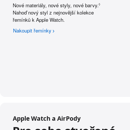
á
r
c
Nové materiály, nové styly, nové barvy.
Podrobnosti v
ý
◊
c
á
h
h
h
Nahoď nový styl z nejnovější kolekce
v
v
r
.
n
ý
řemínků k Apple Watch.
a
í
h
d
c
r
á
Nakoupit řemínky
h
a
c
v
d
h
ý
á
.
h
c
r
h
a
.
d
á
c
h
.
Apple Watch a AirPody