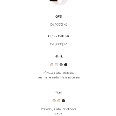
GPS
Kategorie
Od [XXX] Kč
GPS + Cellular
GPS +
Cellular
Od [XXX] Kč
Barva
Hliník
Růžově zlatá, stříbrná,
vesmírně šedá, klavírní černá
Titan
Titan
Přírodní, zlatá, břidlicově
šedá